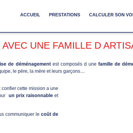
ACCUEIL
PRESTATIONS
CALCULER SON V
AVEC UNE FAMILLE D ARTISA
rise de déménagement
est composés d une
famille de dé
quipe, le père, la mère et leurs garçons…
t confier cette mission a une
pour
un prix raisonnable
et
ous communiquer le
coût de